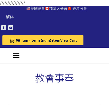
/////////////////
美國總會
加拿大分會
香港分會
繁体
(0)
{num} items
{num} item
View Cart
View Cart 0
教會事奉