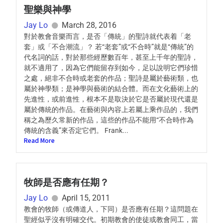
聖樂與神學
Jay Lo
March 28, 2016
對於教會音樂而言，是否「傳統」的聖詩就代表着「老
套」或「不合潮流」？ 若“老套”或“不合時”就是“傳統”的
代名詞的話，對於那些經歷數百年，甚至上千年的聖詩，
就不適用了，因為它們能留存到如今，足以說明它們珍惜
之處，絕非不合時或老套的作品；聖詩是屬於藝術類，也
屬於神學類；是神學與藝術的結合體。而在文化藝術上的
先進性，或前進性，根本不是取決於它是否屬於現代還是
屬於傳統的作品。在藝術與內容上若屬上乘作品的，我們
稱之為歷久常新的作品，這些的作品不能用“不合時作為
傳統的含義”來否定它們。 Frank...
Read More
牧師是否應有任期？
Jay Lo
April 15, 2011
教會的牧師（或傳道人，下同）是否應有任期？這問題在
聖經似乎沒有明確交代。初期教會的使徒或教會同工，當