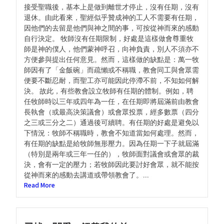
接受聖職後，基本上是做到離世才停止，沒有任期，沒有
退休。由此看來，聖經似乎贊成神的工人不需要有任期，
因他們的去留是他們與神之間的事，可按從神而來的感動
自行決定。 牧師沒有任期限制，好處是這樣做會尊重牧
師是神的僕人，他們蒙神呼召，向神負責，別人不須亦不
方便參與提出任何意見。然而，這樣做的缺點是：萬一牧
師因有了「金飯碗」而疏懶或不稱職，教會同工與會眾需
便要不斷忍耐，而聖工亦可能因此停滯不前，不知如何解
決。 故此，有些教會設立牧師有任期的體制。例如，聘
任牧師時以三年或四年為一任，在任期即將屆滿前由教會
長執會（或最高決策議會）或會眾投票，經多數票（四分
之三或三分之二）通過後可續聘。有任期的好處是避免以
下情況：牧師不稱職時，教會不知道當如何處理。然而，
有任期的缺點是給牧師無形壓力。因為任期一下子就屆滿
（特別是兩年或三年一任的），牧師面對議會或會眾的裁
決，會有一定的壓力；若牧師因此要討好會眾，就不能按
從神而來的感動去講道或帶領教會了。...
Read More